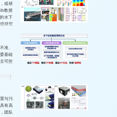
能，或研
b教授
电材料的水下
系统研究
测不准、
科委基础
自主可控
，获得科
自供电浮
奖励。
装置与污
场具有高
此，团队