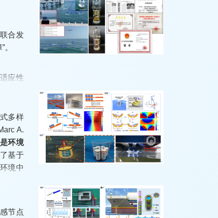
出了基于
委联合发
建立了数
”。
高适应性
形式多样
已实现巡
能的影响
c A.
关成果已
面具有显
还是环境
续实船应
能潜力巨
究了基于
洋环境中
检测效率
传感节点
、中国产