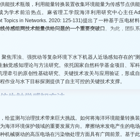
点供能技术瓶颈，利用能量转换装置收集环境能量为传感节点供
人环境识别与精细操作提供关键技术支撑。
为学术前沿热点。麻省理工学院海洋利用研究中心主任Adi
 on Hot Topics in Networks. 2020: 125-131)提出了一种基于压
无线传感组网技术能量供给问题的一个重要突破口
。为此，团队
术。
，聚焦浑浊、强扰动等复杂环境下水下机器人近场感知存在的“
仿生触觉感知理论与方法研究。依托国家自然科学基金项目、军
生机理牵引的原创性基础研究、关键技术攻关与应用验证，形成
程作业与水下目标探测提供了自主可控的关键技术支撑。
式海洋浮标的原位供能，成功应用于上海勘测设计研究院等单位
入选交通运输部重大科技创新成果。中国交通报以《新型波浪能
相关成果荣获辽宁省自然科学二等奖、中国航海青年科技奖等科技
点，给监测与治理技术带来巨大挑战。如何将海洋环境能量转换
成为海洋环境保护领域的重要发展方向。摩擦纳米发电产生的电
这种机械驱动的高压电场在污染物处理方面具有广阔前景。基于