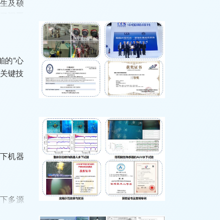
士生及硕
立了深厚
的“心
等关键技
段与运维
”。
水下机器
流多尺度
复杂设备
景下多源