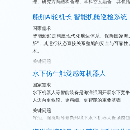
理、研究方向结构合理、学科交叉融合，共包括
士生60余人，共同承担了多项国家重大科研
船舶AI轮机长 智能机舱巡检系统
合作关系，形成了一支跨领域、跨部门、跨学科
国家需求
智能船舶是构建现代化航运体系、保障国家海
脏”，其运行状态直接关系整船的安全与可靠
术。
关键问题
针对传统人工间歇巡检效率低、隐性故障监测
水下仿生触觉感知机器人
系统融合不足等长期存在的行业痛点问题，提出了
国家需求
核心技术
水下机器人等智能装备是海洋强国开展水下竞
突破大模型驱动的跨模态统一语义建模方法，
人迈向更敏锐、更精细、更智能的重要基础
时序语义聚合技术，解决长周期巡检中慢变隐
集群协同诊断与自主处置难题。
关键问题
浑浊、强扰动等复杂环境下水下机器人近场感
信号时频混叠的难题，水下机器人搭载仿生触觉