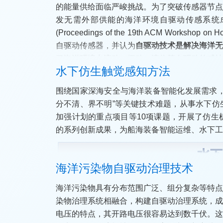
的能量供给面临严峻挑战。为了突破传感器节
学研合作促进会创新成果奖一等奖，为水下机器
发无需外部供能的海洋环境自驱动传感系统成
(Proceedings of the 19th ACM Workshop
自驱动传感器，并认为
自驱动技术是解决海洋
了海洋环境中流动、振动、液位等自驱动传感技
水下仿生触觉感知方法
围绕国家深海安全与海洋装备智能化发展需求
分不清、界不明”等关键技术难题，从事水下
加强计划的重点项目等10项课题，开展了仿
成果应用
的系列创新成果，为船海装备智能运维、水下工
研制的新型波浪能发电装置已实现对小型分布
技部全国颠覆性技术创新大赛领域赛优秀奖，
标 有效响应 持续运行》为题作了专题报道，
海洋污染物自驱动治理技术
海洋污染物具有分布范围广泛、组分复杂等特
染物治理系统相融合，构建自驱动治理系统，
电压的特点，其开路电压很容易达到数千伏。