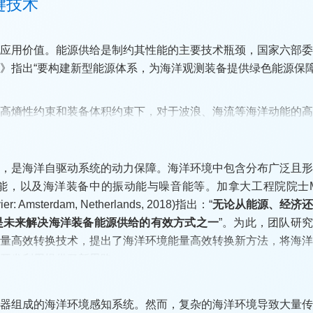
键技术
灵敏度达1.23 mV/Pa，领先于国外0.057 mV/Pa；提
民应用价值。能源供给是制约其性能的主要技术瓶颈，国家六部
征提取方法；研发了高静压环境下双层柔性中空密封屏蔽技术；
》指出“要构建新型能源体系，为海洋观测装备提供绿色能源保障
场重构空间分辨率。
量高熵性约束和装备体积约束下，对于波浪、海流等海洋动能的
心，是海洋自驱动系统的动力保障。海洋环境中包含分布广泛且
实验条件下技术测试，整体成熟度达到关键技术验证阶段。系统
立了流-机-电转换模型，揭示了俘能构型、动力环境对装置性
，以及海洋装备中的振动能与噪音能等。加拿大工程院院士Mar
智能仪表识别、大模型辅助决策以及机械臂辅助作业等能力。相
置，实现了对多自由度动能的有效利用，在鲁棒性、集成性等方
vier: Amsterdam, Netherlands, 2018)指出：“
无论从能源、经济
合交通运输大模型智能体创新应用大赛中获得全国三等奖，为后
型，突破传统海流发电的启动流速瓶颈，对于水下物联网节点供
是未来解决海洋装备能源供给的有效方式之一
”。为此，团队研
能量高效转换技术，提出了海洋环境能量高效转换新方法，将海
开发利用提供了新思路。
场景开展应用验证。技术成果被中远海运集团等单位应用，船体
感器组成的海洋环境感知系统。然而，复杂的海洋环境导致大量
果获辽宁省自然科学二等奖、中国仿真学会科学技术创新二等奖