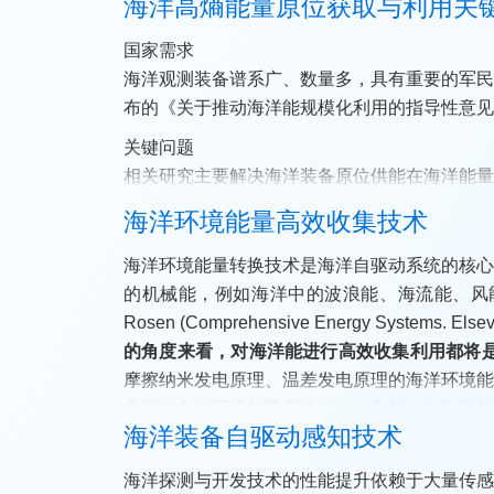
海洋高熵能量原位获取与利用关
核心技术
国家需求
发明了系列抗干扰、高精度水下仿生触觉传感器，传感器
海洋观测装备谱系广、数量多，具有重要的军
自适应变分模态分解的混叠信号解耦与触觉特
布的《关于推动海洋能规模化利用的指导性意见
模共融的超分辨率流场重构模型，提升了4倍流
关键问题
相关研究主要解决海洋装备原位供能在海洋能
俘获、机电转换和集成利用问题。
海洋环境能量高效收集技术
成果应用
核心技术
海洋环境能量转换技术是海洋自驱动系统的核
系统已完成核心功能的整体设计、原理验证和
一、将水动力建模方法与摩擦纳米发电结合，建
的机械能，例如海洋中的波浪能、海流能、风能
检路径覆盖与自主巡航，并具备多模态感知、
机制；二、研发了新型波浪能摩擦纳米发电装
Rosen (Comprehensive Energy Systems. Else
获得中国船级社颁发的原理认可证书，并在综
著优势；三、首创了柔性摩擦纳米发电薄膜构
的角度来看，对海洋能进行高效收集利用都将
用和工程推广奠定了基础。
大。
摩擦纳米发电原理、温差发电原理的海洋环境
广泛分布的环境能量高效转化为电能，为海洋能
成果应用
海洋装备自驱动感知技术
相关技术已在水下目标探测和海洋工程作业等
海洋探测与开发技术的性能提升依赖于大量传
提升5倍，海产品捕捞效率提升2倍。相关成