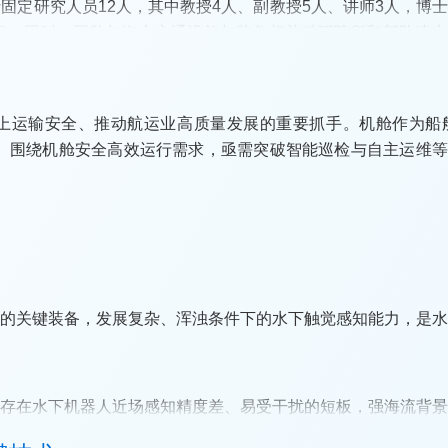
固定研究人员12人，其中教授4人、副教授5人、讲师3人，博
项目。同时，团队与海上交通设施与装备相关科研院所和部队建
的创新团队。
上运输安全、推动航运业高质量发展的重要抓手。机舱作为船舶
性。围绕机舱安全高效运行需求，亟需突破智能巡检与自主运维
滞后、固定视觉巡检可接近性差、缺乏多模态融合技术、巡检手
面向船舶机电舱室复杂工况的“船舶AI轮机长-智能机舱巡检系统
争的关键装备，发展复杂、浑浊条件下的水下触觉感知能力，是
解决机舱多源感知数据难融合与弱关联推理难题；攻克连续视频
患识别可靠性不足问题；提出具身智能分层嵌套推理框架，破解
知存在水下机器人近场感知精度差、易受干扰的短板，强海流背
传感器效能边界不明的技术瓶颈等问题挑战