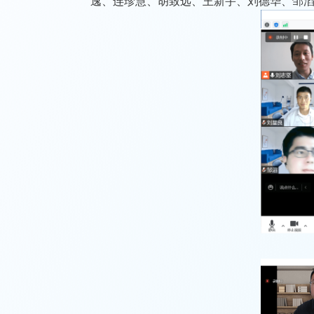
逸、连珍慧、胡致远、王新宇、刘德华、邹