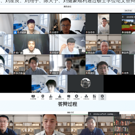
滔、刘星良、刘翔宇、陈天予、刘健豪顺利通过硕士学位论文答
答辩过程