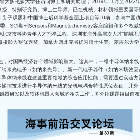
于加拿大多伦多大学任访问博士和研究助理； 2019年11月至20
授、特别研究员、博士生导师。已在机械、材料领域重要国际期刊和
划子课题和中国博士后科学基金面上项目等10项，参与中国/
SCI期刊Sensors和Magnetochemistry客座编辑和多
北京市科协青年人才托举工程、深圳市海外高层次人才“鹏城孔雀
显微摄影大赛优秀奖、加拿大魁北克省优秀博士生奖、麦吉尔大
角色，对国民经济各个领域影响重大。这其中，一维半导体纳米
于纳米光电子（如纳米光导）、新一代电子器件（如纳米场效应
半导体纳米线在这些重要领域的综合应用性能，需要通过实验方
纳操控技术进行半导体纳米线的光机电耦合特性原位表征。此外
学传感器研发以及软体机器人领域的相关工作，并介绍课题组目前