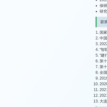
保
研
获
国
中
20
“智
“建
第
第十
全国
20
20
20
20
大连