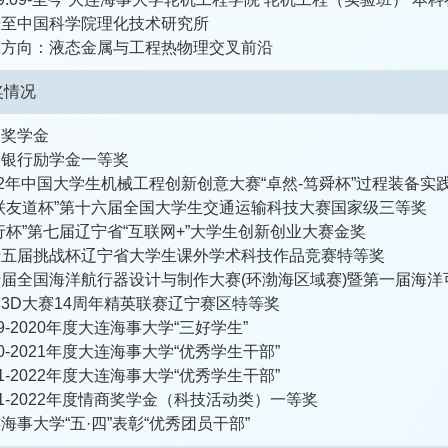
研至中国科学院理化技术研究所
究方向：液态金属与工程热物理交叉前沿
奖情况
家奖学金
国银行励学金一等奖
22年中国大学生机械工程创新创意大赛“卓然-笃舜杯”过程装备
联友道杯”第十六届全国大学生交通运输科技大赛国家级三等奖
行杯”第七届辽宁省“互联网+”大学生创新创业大赛金奖
十五届挑战杯辽宁省大学生课外学术科技作品竞赛特等奖
届全国海洋航行器设计与制作大赛(环渤海区域赛)暨第一届海
3D大赛14周年精英联赛辽宁赛区特等奖
19-2020年度大连海事大学“三好学生”
20-2021年度大连海事大学“优秀学生干部”
21-2022年度大连海事大学“优秀学生干部”
21-2022年度情商奖学金（科技活动类）一等奖
海事大学“五·四”表彰“优秀团员干部”