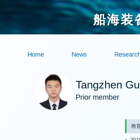
船海装
Home
News
Researc
Tangzhen Gu
Prior member
教
20