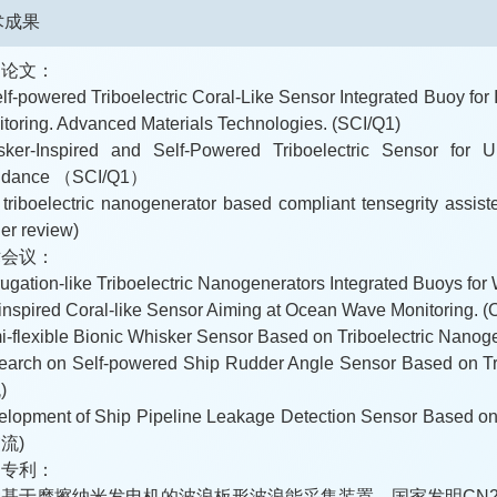
术成果
刊论文：
lf-powered Triboelectric Coral-Like Sensor Integrated Buoy fo
toring. Advanced Materials Technologies. (SCI/Q1)
sker-Inspired and Self-Powered Triboelectric Sensor for 
idance （SCI/Q1）
 triboelectric nanogenerator based compliant tensegrity assis
er review)
术会议：
ugation-like Triboelectric Nanogenerators Integrated Buoys for
inspired Coral-like Sensor Aiming at Ocean Wave Monitoring. 
-flexible Bionic Whisker Sensor Based on Triboelectric Nanog
earch on Self-powered Ship Rudder Angle Sensor Based on 
)
lopment of Ship Pipeline Leakage Detection Sensor Based o
流)
明专利：
基于摩擦纳米发电机的波浪板形波浪能采集装置，国家发明CN20211