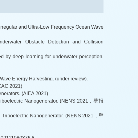
r Irregular and Ultra-Low Frequency Ocean Wave
Underwater Obstacle Detection and Collision
ted by deep learning for underwater perception.
 Wave Energy Harvesting. (under review).
(CAC 2021)
enerators. (AIEA 2021)
Triboelectric Nanogenerator. (NENS 2021，壁报
n Triboelectric Nanogenerator. (NENS 2021，壁
1080876.8