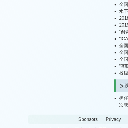
全国
水下
20
20
“创
“I
全国
全国
全国
“互
校
实践
担任
次获
Sponsors
Privacy