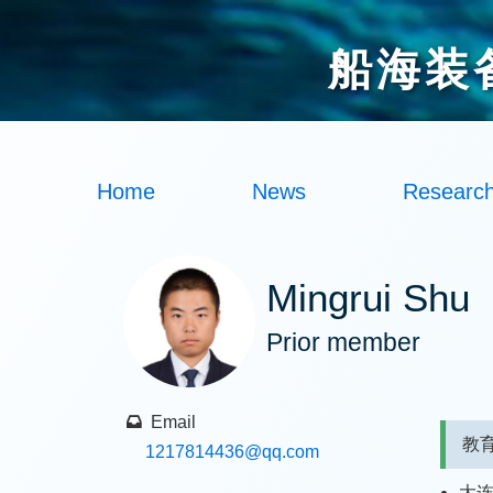
船海装
Home
News
Researc
Mingrui Shu
Prior member
Email
教
1217814436
@qq.com
大连