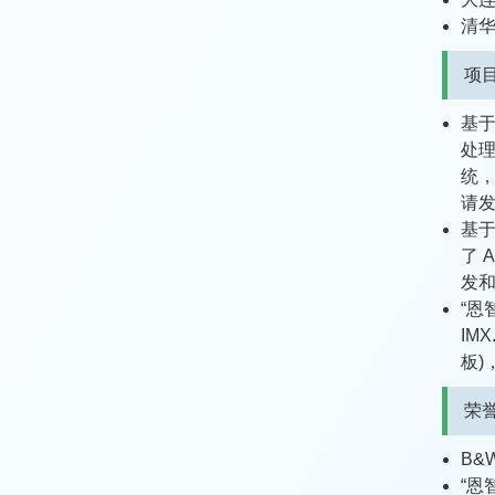
清华
项目
基于
处理
统，
请
基于
了 
发和
“恩
IM
板)
荣誉
B&
“恩