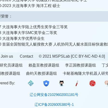
20-2023 大连海事大学 海洋工程 硕士
要荣誉：
17 大连海事大学陆上优秀生奖学金三等奖
18 大连海事大学SMC奖学金二等奖
20 大连海事大学优秀毕业生
20 首届全国智能无人艇搜救大赛 人机协同无人艇水面目标快速救
Join us
Contact
© 2021 MSPSLab
[CC BY-NC-ND 4.0]
研究员课题组
賴盈至教授课题组
李正国教授课题组
丁
明教授课题组
曲钧天教授课题组
卡耐基梅隆大学机器人研
ered By:
辽公网安备21029602001181号
辽ICP备2026005380号-1