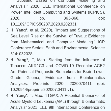
in Scotland Based on Computer Modeling and
Analysis," 2020 IEEE International Conference on
Power, Intelligent Computing and Systems (ICPICS),
2020, pp. 363-366, doi:
10.1109/ICPICS50287.2020.9202331.
H. Yang*
, et al. (2020). "Impact and Suggestions of
Sea Level Rise on the Survival of Tuvalu: Evidence
from Mathematical and Computer Modeling." IOP
Conference Series: Earth and Environmental Science
514: 032028.
H. Yang*
, T, Mao. Starting from the Influence of
Tobacco: AKR1C3 and COVID-19 Receptor ACE2
Are Potential Prognostic Biomarkers for Brain Lower
Grade Glioma, Evidence from Bioinformatics
Analyses. Preprints 2020, 2020070411 (doi:
10.20944/preprints202007.0411.v1).
H. Yang*
, T. Mao. "ITGAX: A Potential Biomarker of
Acute Myeloid Leukemia (AML) through Bioinformatic
Analysis" 2021 IEEE 9th International Conference on